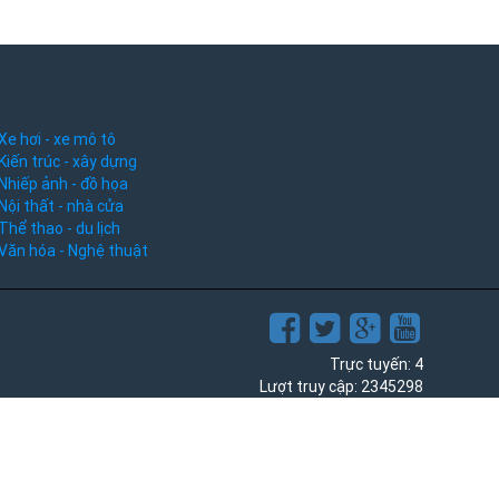
Xe hơi - xe mô tô
Kiến trúc - xây dựng
Nhiếp ảnh - đồ họa
Nội thất - nhà cửa
Thể thao - du lịch
Văn hóa - Nghệ thuật
Trực tuyến: 4
Lượt truy cập: 2345298