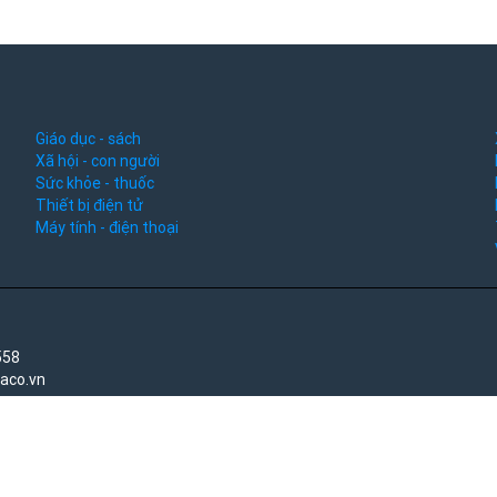
Giáo dục - sách
Xã hội - con người
Sức khỏe - thuốc
Thiết bị điện tử
Máy tính - điện thoại
558
saco.vn