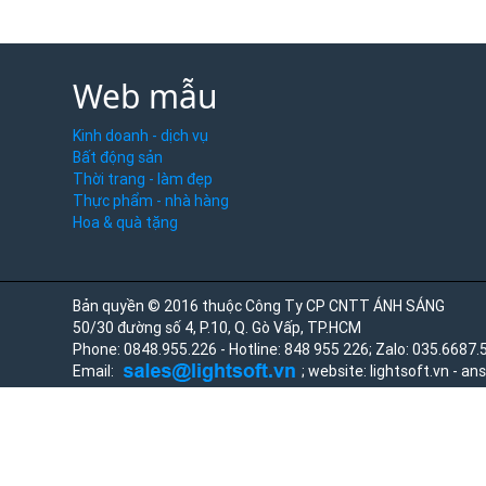
Web mẫu
Kinh doanh - dịch vụ
Bất động sản
Thời trang - làm đẹp
Thực phẩm - nhà hàng
Hoa & quà tặng
Bản quyền © 2016 thuộc Công Ty CP CNTT ÁNH SÁNG
50/30 đường số 4, P.10, Q. Gò Vấp, TP.HCM
Phone: 0848.955.226 - Hotline: 848 955 226; Zalo:
035.6687.
Email:
; website: lightsoft.vn - an